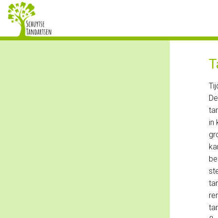
T
Ti
De
ta
in
gr
ka
be
st
ta
re
ta