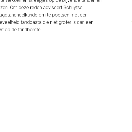
tte vlekken en streepjes op de blijvende tanden en
ezen. Om deze reden adviseert Schuytse
ugdtandheelkunde om te poetsen met een
eveelheid tandpasta die niet groter is dan een
wt op de tandborstel.