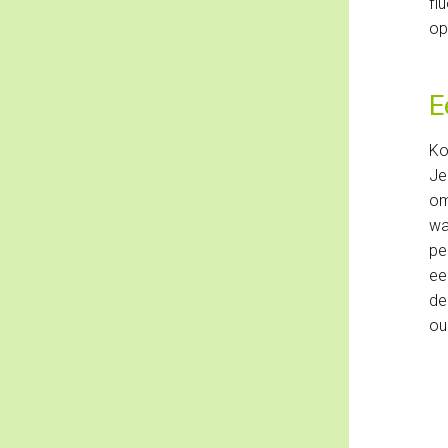
fl
op
E
Ko
Je
om
wa
pe
ee
de
ou