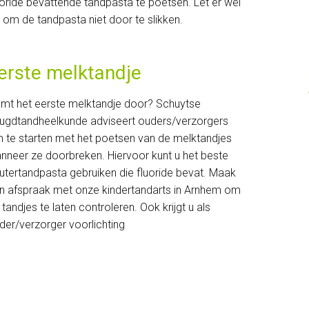
uoride bevattende tandpasta te poetsen. Let er wel
 om de tandpasta niet door te slikken.
erste melktandje
mt het eerste melktandje door? Schuytse
ugdtandheelkunde adviseert ouders/verzorgers
 te starten met het poetsen van de melktandjes
nneer ze doorbreken. Hiervoor kunt u het beste
utertandpasta gebruiken die fluoride bevat. Maak
n afspraak met onze kindertandarts in Arnhem om
 tandjes te laten controleren. Ook krijgt u als
der/verzorger voorlichting