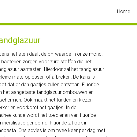
Home
andglazuur
jdens het eten daalt de pH-waarde in onze mond.
 bacteriën zorgen voor zure stoffen die het
ndglazuur aantasten. Hierdoor zal het tandglazuur
 kleine mate oplossen of afbreken. De kans is
oot dat er dan gaatjes zullen ontstaan. Fluoride
n het aangetaste tandglazuur ombouwen en
schermen. Ook maakt het tanden en kiezen
erker en voorkomt het gaatjes. In de
ndheelkunde wordt het toedienen van fluoride
mineralisatie genoemd. Fluoride zit ook in
ndpasta. Ons advies is om twee keer per dag met