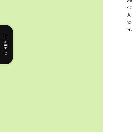
wi
ki
Je
ho
er
COVID-19